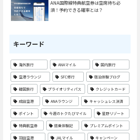
ANA国際線特典航空券は空席待ち必
須！予約できる確率とは？
キーワード
海外旅行
ANAマイル
国内旅行
空港ラウンジ
SFC修行
宿泊体験ブログ
韓国旅行
プライオリティパス
クレジットカード
成田空港
ANAラウンジ
キャッシュレス決済
ポイント
今週のトクたびマイル
星野リゾート
特典航空券
搭乗体験記
プレミアムポイント
羽田空港
JALマイル
キャンペーン