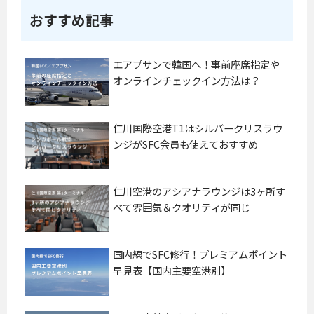
おすすめ記事
エアプサンで韓国へ！事前座席指定や
オンラインチェックイン方法は？
仁川国際空港T1はシルバークリスラウ
ンジがSFC会員も使えておすすめ
仁川空港のアシアナラウンジは3ヶ所す
べて雰囲気＆クオリティが同じ
国内線でSFC修行！プレミアムポイント
早見表【国内主要空港別】