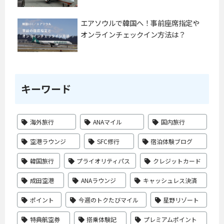
エアソウルで韓国へ！事前座席指定や
オンラインチェックイン方法は？
キーワード
海外旅行
ANAマイル
国内旅行
空港ラウンジ
SFC修行
宿泊体験ブログ
韓国旅行
プライオリティパス
クレジットカード
成田空港
ANAラウンジ
キャッシュレス決済
ポイント
今週のトクたびマイル
星野リゾート
特典航空券
搭乗体験記
プレミアムポイント