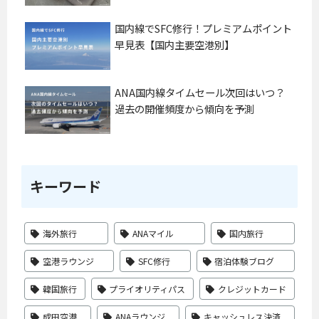
国内線でSFC修行！プレミアムポイント
早見表【国内主要空港別】
ANA国内線タイムセール次回はいつ？
過去の開催頻度から傾向を予測
キーワード
海外旅行
ANAマイル
国内旅行
空港ラウンジ
SFC修行
宿泊体験ブログ
韓国旅行
プライオリティパス
クレジットカード
成田空港
ANAラウンジ
キャッシュレス決済