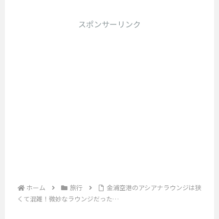
イ
2
え
ど
施
較
ー
ー
つ
オ
の
る
設
ミ
香
ハ
スポンサーリンク
航
リ
は
ラ
ナ
港
シ
空
、
テ
ル
ウ
の
ゴ
会
日
で
ィ
ン
無
し
社
本
、
パ
ジ
料
て
を
国
プ
ス
航
・
き
選
内
ラ
空
が
た
施
ぶ
の
イ
券
の
使
か
設
空
オ
を
で
悩
え
港
ま
リ
ゲ
、
む
る
だ
テ
と
ッ
雰
方
け
ラ
ィ
め
ト
囲
も
で
パ
ウ
し
気
多
見
ス
ン
た
な
い
て
で
ジ
た
ど
と
み
入
め
「
お
思
る
ホーム
旅行
金浦空港のアシアナラウンジは狭
れ
、
伝
虚
い
と
る
くて混雑！微妙なラウンジだった…
は
え
ま
空
利
ラ
じ
し
す
用