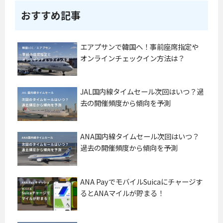
す
パ
おすすめ記事
.
ク
.
ト
.
で
エアプサンで韓国へ！事前座席指定や
す
オンラインチェックイン方法は？
が
、
と
JAL国内線タイムセール次回はいつ？過
て
も
去の開催頻度から傾向を予測
.
.
.
ANA国内線タイムセール次回はいつ？
過去の開催頻度から傾向を予測
ANA PayでモバイルSuicaにチャージす
るとANAマイルが貯まる！