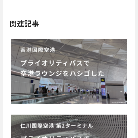
関連記事
香
港
国
際
キ
空
ャ
港
セ
イ
で
パ
プ
シ
ラ
フ
イ
ィ
仁
オ
ッ
川
リ
ク
国
テ
航