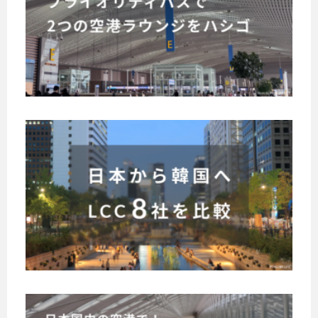
際
空
ィ
韓
空
の
国
パ
「
港
・
ス
ワ
ソ
T
が
ー
ウ
2
使
ル
ル
で
え
ド
の
プ
る
・
仁
韓
ラ
ラ
オ
川
国
イ
ブ
ウ
国
旅
・
オ
際
ン
行
ウ
空
リ
日
ジ
ィ
は
港
本
テ
を
ナ
第
L
と
ィ
ハ
ー
2
韓
C
パ
シ
ズ
タ
国
C
ス
ゴ
」
ー
を
で
が
と
ミ
結
！
使
い
ナ
ぶ
日
8
う
え
ル
飛