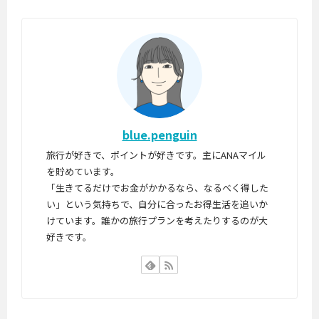
.
韓
き
の
.
国
し
で
へ
か
、
就
使
雰
航
え
囲
し
な
気
て
い
な
い
ラ
ど
る
blue.penguin
ウ
お
L
ン
伝
旅行が好きで、ポイントが好きです。主にANAマイル
.
ジ
え
を貯めています。
.
・
し
「生きてるだけでお金がかかるなら、なるべく得した
.
施
て
い」という気持ちで、自分に合ったお得生活を追いか
設
い
けています。誰かの旅行プランを考えたりするのが大
も
き
好きです。
多
ま
数
す
あ
。
り
コ
ま
ン