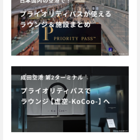
本
航
社
で
る
行
国
空
、
の
機
ラ
券
内
プ
の
格
プ
ウ
プ
ラ
の
便
ラ
安
ン
レ
イ
数
空
イ
航
ジ
ゼ
オ
は
オ
港
空
を
ン
リ
多
リ
で
会
ト
ハ
テ
く
テ
プ
キ
社
ィ
シ
、
ィ
ラ
ャ
の
パ
L
ゴ
パ
成
ン
イ
ス
特
C
ス
田
ペ
で
オ
C
徴
が
ー
空
入
も
リ
使
・
ン
れ
港
多
え
テ
成
サ
で
る
数
T
る
田
ィ
ー
当
ラ
あ
ラ
2
空
パ
ビ
選
ウ
る
ウ
港
で
ス
し
ス
ン
た
ン
第
プ
、
が
ジ
を
め
ジ
2
ラ
成
を
使
、
比
・
タ
田