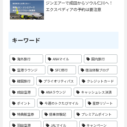
ジンエアーで成田からソウル仁川へ！
エクスペディアの予約は要注意
キーワード
海外旅行
ANAマイル
国内旅行
空港ラウンジ
SFC修行
宿泊体験ブログ
韓国旅行
プライオリティパス
クレジットカード
成田空港
ANAラウンジ
キャッシュレス決済
ポイント
今週のトクたびマイル
星野リゾート
特典航空券
搭乗体験記
プレミアムポイント
羽田空港
JALマイル
キャンペーン