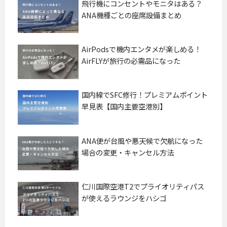
飛行機にコンセントやモニタはある？
ANA機種ごとの座席設備まとめ
AirPodsで機内エンタメが楽しめる！
AirFLYが旅行の必需品になった
国内線でSFC修行！プレミアムポイント
早見表【国内主要空港別】
ANA便が台風や悪天候で欠航になった
場合の変更・キャンセル方法
仁川国際空港T2でプライオリティパス
が使えるラウンジをハシゴ