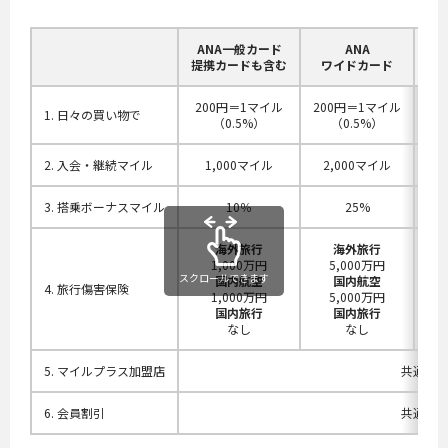
ANA一般カード
ANA
提携カードも含む
ワイドカード
ゴ
200円＝1マイル
200円＝1マイル
10
1. 日々の買い物で
（0.5%）
（0.5%）
2. 入会・継続マイル
1,000マイル
2,000マイル
2
3. 搭乗ボーナスマイル
10％
25%
海外旅行
海外旅行
1,000万円
5,000万円
5,
スクロールできます
国内航空
国内航空
4. 旅行傷害保険
1,000万円
5,000万円
国内旅行
国内旅行
なし
なし
5. マイルプラス加盟店
共通特
6. 会員割引
共通特