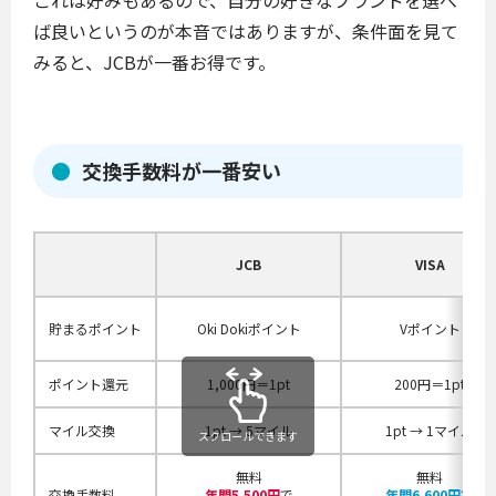
これは好みもあるので、自分の好きなブランドを選べ
ば良いというのが本音ではありますが、条件面を見て
みると、JCBが一番お得です。
交換手数料が一番安い
JCB
VISA
貯まるポイント
Oki Dokiポイント
Vポイント
ポイント還元
1,000円＝1pt
200円＝1pt
マイル交換
1pt → 5マイル
1pt → 1マイル
スクロールできます
無料
無料
交換手数料
年間5,500円
で
年間6,600円
で