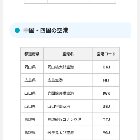
中国・四国の空港
都道府県
空港名
空港コード
岡山県
岡山桃太郎空港
OKJ
広島県
広島空港
HIJ
山口県
岩国錦帯橋空港
IWK
山口県
山口宇部空港
UBJ
鳥取県
鳥取砂丘コナン空港
TTJ
鳥取県
米子鬼太郎空港
YGJ