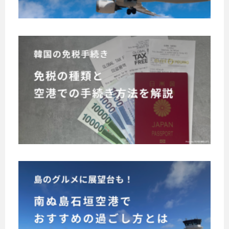
は
イ
、
ム
国
セ
内
韓
ー
線
国
ル
航
の
は
空
免
券
い
こ
税
の
こ
つ
タ
手
最
開
イ
近
続
催
ム
、
き
さ
セ
韓
の
れ
ー
国
種
る
ル
旅
南
類
？
は
行
ぬ
と
ほ
頻
を
島
ぼ
空
何
度
石
毎
度
港
石
と
月
垣
か
垣
で
価
開