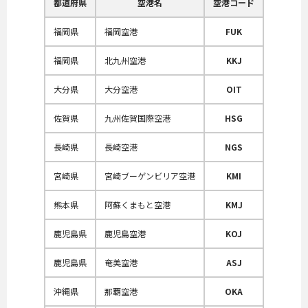
都道府県
空港名
空港コード
福岡県
福岡空港
FUK
福岡県
北九州空港
KKJ
大分県
大分空港
OIT
佐賀県
九州佐賀国際空港
HSG
長崎県
長崎空港
NGS
宮崎県
宮崎ブーゲンビリア空港
KMI
熊本県
阿蘇くまもと空港
KMJ
鹿児島県
鹿児島空港
KOJ
鹿児島県
奄美空港
ASJ
沖縄県
那覇空港
OKA