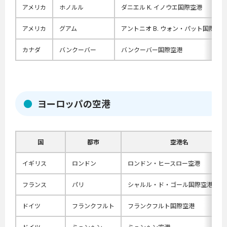
アメリカ
ホノルル
ダニエル K. イノウエ国際空港
アメリカ
グアム
アントニオ B. ウォン・パット国際空港
カナダ
バンクーバー
バンクーバー国際空港
ヨーロッパの空港
国
都市
空港名
イギリス
ロンドン
ロンドン・ヒースロー空港
フランス
パリ
シャルル・ド・ゴール国際空港
ドイツ
フランクフルト
フランクフルト国際空港
ドイツ
ミュンヘン
ミュンヘン空港