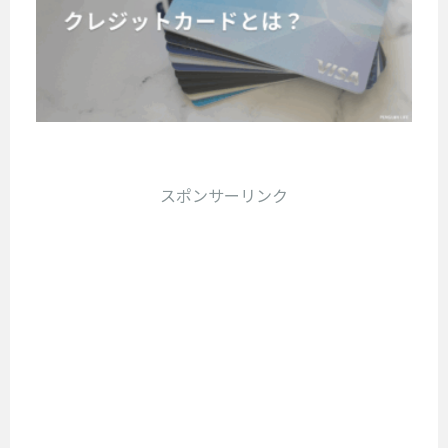
っ
旅
お
？
っ
言
料
面
行
て
す
タ
て
っ
道
が
や
お
す
イ
き
て
具
出
安
く
ム
め
た
も
な
張
い
セ
と
の
の
過
ど
で
ク
ー
で
意
言
過
の
海
ル
レ
、
外
で
当
ご
外
は
カ
ジ
は
と
た
に
し
、
ン
スポンサーリンク
な
ッ
り
便
行
方
航
タ
い
前
ト
く
利
空
ン
石
に
た
カ
な
券
に
垣
持
び
ー
も
を
解
島
っ
に
ド
格
の
説
の
て
気
安
は
し
を
玄
い
に
価
て
？
関
ご
く
な
格
い
口
国
も
紹
る
で
き
が
内
の
の
介
ゲ
ま
、
以
主
が
ッ
す
南
外
、
要