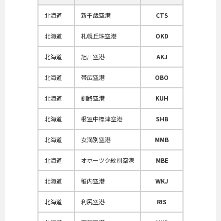
北海道
新千歳空港
CTS
北海道
札幌丘珠空港
OKD
北海道
旭川空港
AKJ
北海道
帯広空港
OBO
北海道
釧路空港
KUH
北海道
根室中標津空港
SHB
北海道
女満別空港
MMB
北海道
オホーツク紋別空港
MBE
北海道
稚内空港
WKJ
北海道
利尻空港
RIS