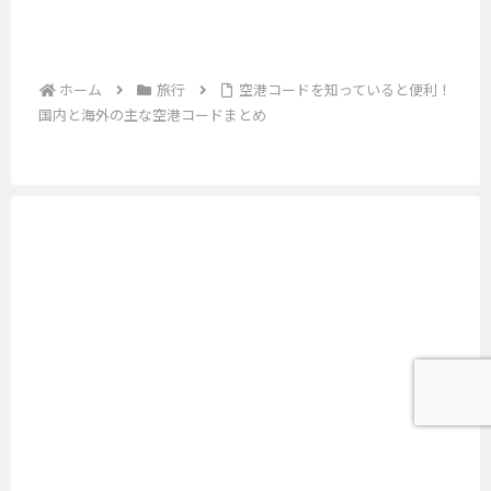
ト
。
ぬ
に
ク
カ
す
オ
島
、
レ
ー
る
リ
石
持
ジ
チ
ド
ー
垣
っ
ホーム
旅行
空港コードを知っていると便利！
ッ
ャ
ブ
を
空
て
ト
国内と海外の主な空港コードまとめ
ン
ヤ
港
比
行
カ
ス
ン
で
っ
較
ー
。
グ
す
て
ド
！
逃
や
。
お
の
し
n
2
く
海
た
y
0
と
外
く
u
1
意
手
あ
n
3
外
数
り
y
年
と
料
ま
u
に
役
で
.
、
新
に
す
.
ブ
し
立
。
.
ラ
い
つ
現
ン
空
ア
地
ド
港
イ
で
店