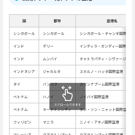
国
都市
空港名
シンガポール
シンガポール
シンガポール・チャンギ国際空港
インド
デリー
インディラ・ガンディー国際空港
インド
ムンバイ
チャトラパティ・シヴァージー国
インドネシア
ジャカルタ
スカルノ・ハッタ国際空港
タイ
バンコク
スワンナプーム国際空港
ベトナム
ハノイ
ノイバイ国際空港
スクロールできます
ベトナム
ホーチミンシティ
タン・ソン・ニャット国際空港
フィリピン
マニラ
ニノイ・アキノ国際空港
マレーシア
クアラルンプール
クアラルンプール国際空港