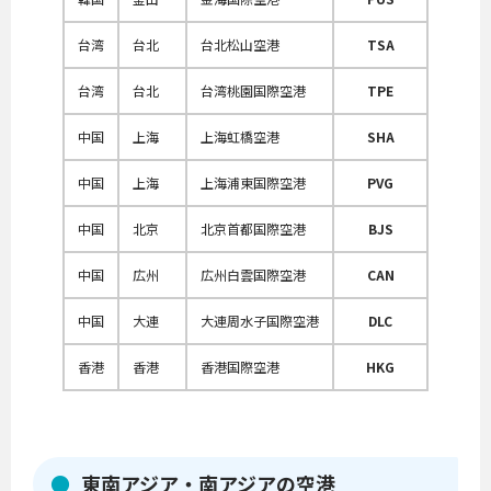
台湾
台北
台北松山空港
TSA
台湾
台北
台湾桃園国際空港
TPE
中国
上海
上海虹橋空港
SHA
中国
上海
上海浦東国際空港
PVG
中国
北京
北京首都国際空港
BJS
中国
広州
広州白雲国際空港
CAN
中国
大連
大連周水子国際空港
DLC
香港
香港
香港国際空港
HKG
東南アジア・南アジアの空港