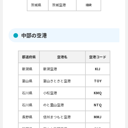
茨城県
茨城空港
IBR
中部の空港
都道府県
空港名
空港コード
新潟県
新潟空港
KIJ
富山県
富山きときと空港
TOY
石川県
小松空港
KMQ
石川県
のと里山空港
NTQ
長野県
信州まつもと空港
MMJ