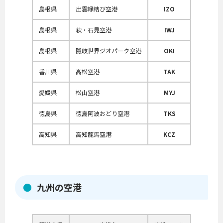
島根県
出雲縁結び空港
IZO
島根県
萩・石見空港
IWJ
島根県
隠岐世界ジオパーク空港
OKI
香川県
高松空港
TAK
愛媛県
松山空港
MYJ
徳島県
徳島阿波おどり空港
TKS
高知県
高知龍馬空港
KCZ
九州の空港