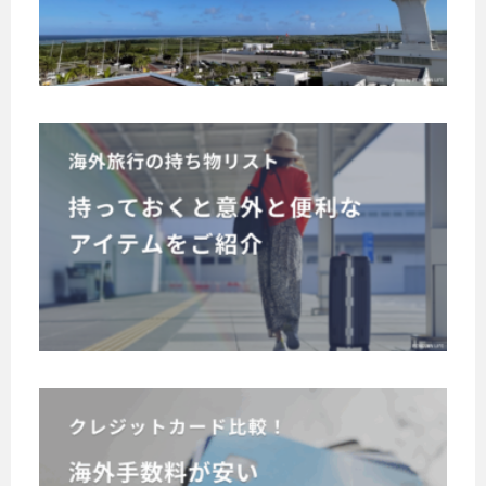
重
空
島
の
格
催
ね
は
港
手
に
さ
て
人
で
続
つ
れ
、
気
時
き
て
い
や
の
間
に
い
っ
て
観
海
つ
ま
つ
と
光
解
外
す
ぶ
免
い
地
説
旅
が
税
し
。
て
、
行
の
訪
！
海
カ
国
種
の
れ
外
グ
ン
際
類
る
持
旅
ル
タ
線
と
方
行
ち
メ
ン
は
手
は
の
物
や
ど
に
続
必
際
リ
う
展
き
解
ず
、
ス
で
望
方
利
説
着
海
し
ト
法
台
用
替
外
ょ
が
！
す
な
え
う
手
わ
る
持
や
ど
か
か
数
と
洗