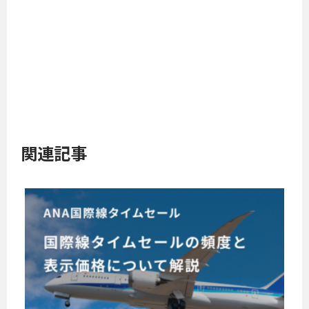
関連記事
A
N
A
国
A
際
N
線
A
で
タ