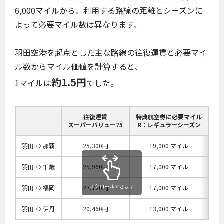
6,000マイルから。利用する路線の距離とシーズンに
よって必要マイル数は異なります。
羽田空港を起点とした主な路線の往復運賃と必要マイ
ル数からマイル価値を計算すると、
約1.5円
1マイルは
でした。
往復運賃
特典航空券に必要マイル
1
スーパーバリュー75
R：レギュラーシーズン
羽田 ⇔ 那覇
25,300円
19,000 マイル
1.
羽田 ⇔ 千歳
25,960円
17,000 マイル
1.
スクロールできます
羽田 ⇔ 福岡
27,720円
17,000 マイル
1.
羽田 ⇔ 伊丹
20,460円
13,000 マイル
1.