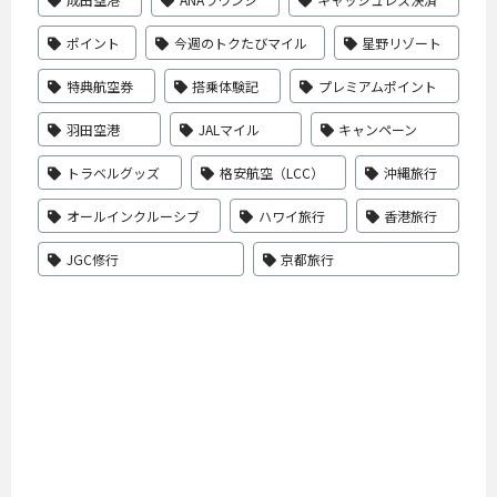
ポイント
今週のトクたびマイル
星野リゾート
特典航空券
搭乗体験記
プレミアムポイント
羽田空港
JALマイル
キャンペーン
トラベルグッズ
格安航空（LCC）
沖縄旅行
オールインクルーシブ
ハワイ旅行
香港旅行
JGC修行
京都旅行