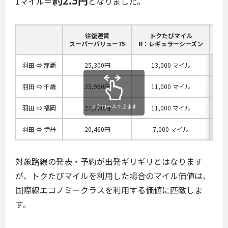
約2.5円
1マイル＝
となりました。
往復運賃
トクたびマイル
1マ
スーパーバリュー75
R
：レギュラーシーズン
価
羽田 ⇔ 那覇
25,300円
13,000 マイル
1.
羽田 ⇔ 千歳
25,960円
11,000 マイル
2.
スクロールできます
羽田 ⇔ 福岡
27,720円
11,000 マイル
2.
羽田 ⇔ 伊丹
20,460円
7,000 マイル
2.
対象路線の発表・予約が出発ギリギリとはなります
が、トクたびマイルを利用した場合のマイル価値は、
国際線エコノミークラスを利用する価値に匹敵しま
す。