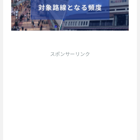
こ
ポ
た
O
ス
て
、
）
数
イ
い
K
テ
き
楽
年
ー
ン
Y
6
ー
ま
天
を
岡
U
ト
タ
つ
す
の
見
山
P
ス
の
。
の
サ
て
O
が
で
交
最
ー
こ
も
I
す
A
近
換
ビ
、
と
N
が
スポンサーリンク
で
N
ス
方
定
T
、
は
を
A
期
法
）
飛
テ
利
的
ト
と
が
行
レ
用
に
ク
還
貯
機
ビ
す
A
た
ま
元
の
番
る
N
り
び
利
率
組
と
A
ま
用
マ
で
を
貯
ト
す
に
も
イ
ま
解
ク
。
加
取
ル
る
た
説
東
え
り
楽
の
び
急
て
上
天
マ
対
線
A
げ
ポ
イ