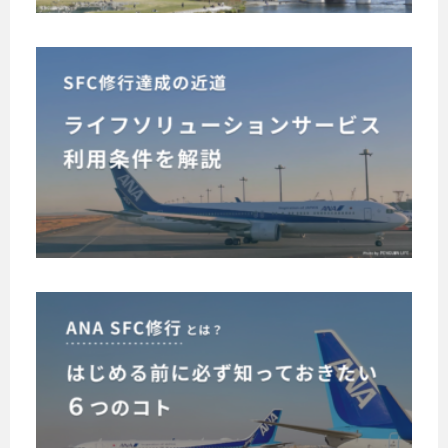
ト
必
カ
需
ー
S
品
ド
F
！
を
C
東
持
修
っ
急
A
行
て
N
ポ
い
達
A
イ
る
の
成
ン
と
上
の
ト
、
級
近
の
東
会
道
貯
急
員
A
！
め
線
を
N
ラ
の
方
目
A
乗
イ
指
＆
S
車
す
フ
「
使
や
F
S
A
ソ
い
東
F
C
N
リ
方
急
C