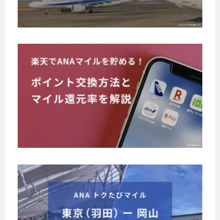
A
修
ュ
と
グ
修
S
行
ー
は
ル
行
F
と
シ
ー
？
。
C
は
ョ
プ
た
修
楽
？
の
ン
く
行
天
利
は
さ
サ
」
で
用
ん
じ
と
ー
に
A
飛
検
め
楽
ビ
応
行
N
索
天
る
ス
じ
機
す
A
市
前
の
て
に
る
場
マ
に
利
、
乗
と
や
イ
必
東
用
る
、
楽
ル
急
ず
こ
条
多
天
を
ポ
知
と
数
件
ト
東
イ
貯
で
っ
の
ラ
を
京
ン
得
め
情
て
ベ
解
ト
（
ら
報
る
ル
お
説
（
れ
羽
が
な
！
こ
き
T
る
出
田
ど