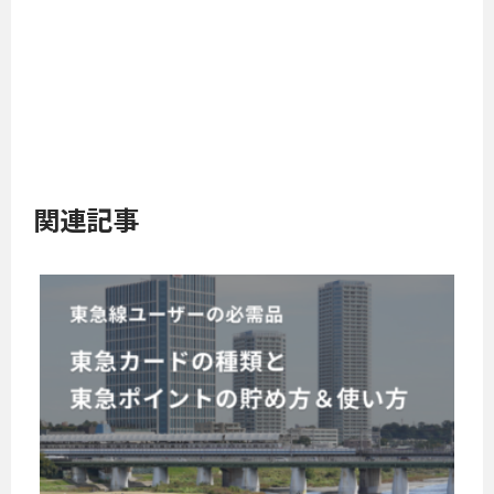
関連記事
東
急
線
ユ
東
ー
急
ザ
ポ
イ
ー
ン
の