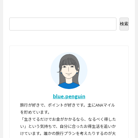
た
な
て
タ
り
ど
、
ス
で
で
東
を
、
も
京
検索
獲
「
貯
（
.
A
ま
羽
.
N
る
田
.
A
よ
）
S
う
ー
F
に
岡
C
な
山
修
り
の
行
、
路
」
よ
線
.
blue.penguin
り
が
.
一
あ
旅行が好きで、ポイントが好きです。主にANAマイル
.
層
り
を貯めています。
貯
ま
「生きてるだけでお金がかかるなら、なるべく得した
め
す
い」という気持ちで、自分に合ったお得生活を追いか
や
。
けています。誰かの旅行プランを考えたりするのが大
す
2