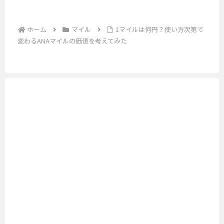
象
ユ
N
ら
イ
ル
路
ー
A
れ
ン
の
ザ
線
の
た
ト
ホーム
マイル
1マイルは何円？使い方次第で
対
ー
多
と
り
。
象
変わるANAマイルの価値を考えてみた
に
様
、
な
最
路
と
な
自
近
る
線
っ
サ
由
で
と
頻
て
ー
に
は
な
度
は
ビ
旅
コ
っ
必
ス
行
ン
て
需
を
で
ビ
い
品
利
き
ニ
る
と
用
る
や
路
.
す
時
ス
線
.
る
代
ー
の
.
こ
が
パ
ひ
と
再
ー
と
で
到
、
つ
ス
来
薬
と
テ
し
局
し
ー