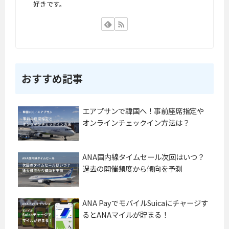
好きです。
い
0
ポ
2
イ
3
ン
年
ト
1
へ
月
おすすめ記事
.
か
.
ら
.
1
エアプサンで韓国へ！事前座席指定や
2
オンラインチェックイン方法は？
月
ま
で
ANA国内線タイムセール次回はいつ？
の
過
過去の開催頻度から傾向を予測
去
5
.
ANA PayでモバイルSuicaにチャージす
.
るとANAマイルが貯まる！
.