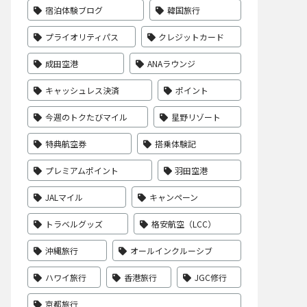
宿泊体験ブログ
韓国旅行
プライオリティパス
クレジットカード
成田空港
ANAラウンジ
キャッシュレス決済
ポイント
今週のトクたびマイル
星野リゾート
特典航空券
搭乗体験記
プレミアムポイント
羽田空港
JALマイル
キャンペーン
トラベルグッズ
格安航空（LCC）
沖縄旅行
オールインクルーシブ
ハワイ旅行
香港旅行
JGC修行
京都旅行