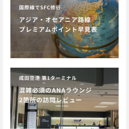
国
？
行
際
は
」
線
じ
と
で
検
め
A
S
索
N
る
す
F
A
前
る
の
C
に
と
上
修
必
、
級
行
ず
多
会
！
知
数
員
成
プ
っ
の
を
田
レ
情
て
目
空
報
ミ
指
お
港
が
す
ア
成
き
出
の
S
田
ム
た
て
F
A
空
ポ
い
き
C
港
N
イ
6
ま
修
第
A
ン
つ
す
行
1
ラ