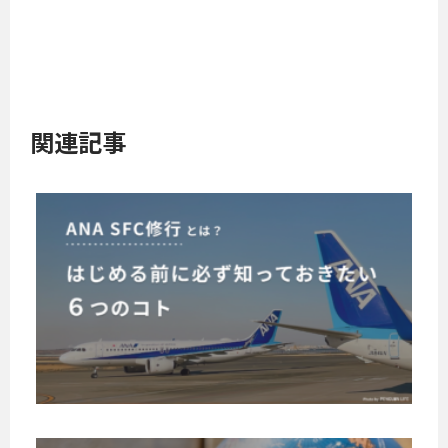
関連記事
A
N
A
S
「
F
A
C
N
A
修
S
行
F
と
C
は
修