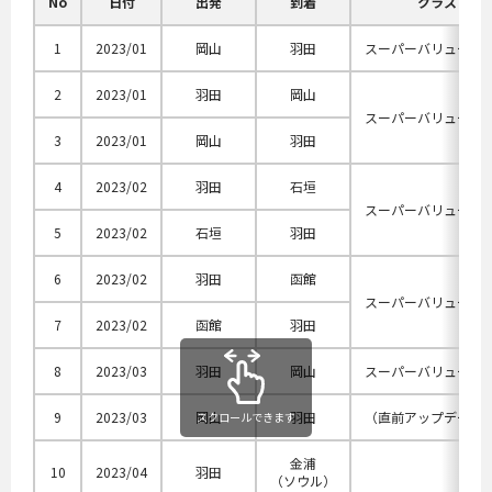
No
日付
出発
到着
クラス
1
2023/01
岡山
羽田
スーパーバリュー28L
2
2023/01
羽田
岡山
スーパーバリュー45L
3
2023/01
岡山
羽田
4
2023/02
羽田
石垣
スーパーバリューセ
5
2023/02
石垣
羽田
6
2023/02
羽田
函館
スーパーバリューセ
7
2023/02
函館
羽田
8
2023/03
羽田
岡山
スーパーバリュー55
9
2023/03
岡山
羽田
（直前アップデート
スクロールできます
金浦
10
2023/04
羽田
（ソウル）