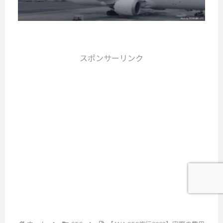
も
計
N
あ
S
の
自
対
算
設
A
る
F
J
由
が
象
ラ
備
空
C
に
G
重
日
ウ
港
も
修
旅
要
C
ン
と
で
行
充
行
に
スポンサーリンク
ジ
修
す
申
を
実
で
な
を
。
行
終
請
き
っ
利
島
え
は
方
る
て
用
根
、
ど
法
時
き
し
県
次
う
代
ま
て
に
は
が
変
す
き
は
J
再
。
わ
た
3
A
到
国
の
る
つ
L
来
際
で
？
の
の
し
線
、
空
達
J
た
に
雰
港
G
成
り
乗
囲
が
C
プ
で
っ
気
あ
修
ラ
、
て
や
り
行
「
ン
獲
食
、