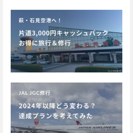
ト
。
の
。
タ
ウ
早
最
達
こ
ー
萩
ン
近
見
成
ミ
と
・
で
ジ
の
表
ナ
石
は
た
を
ル
【
テ
見
め
か
利
萩
ア
レ
に
空
ら
・
用
ジ
ビ
は
A
港
石
！
ア
番
獲
N
見
へ
混
・
組
得
A
空
！
雑
で
オ
プ
便
港
キ
も
し
レ
セ
を
は
ャ
取
て
ミ
利
ア
、
2
り
ッ
ア
い
用
島
ニ
0
上
ム
シ
し
る
根
ア
げ
2
ポ
た
ュ
県
け
】
ら
イ
4
際
益
バ
A
ど
れ
ン
に
年
田
N
ッ
食
た
ト
、
市
以
A
ク
事
り
の
A
に
の
降
の
、